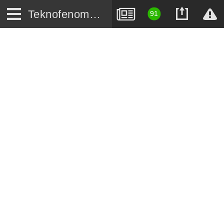
Teknofenomen.com
91