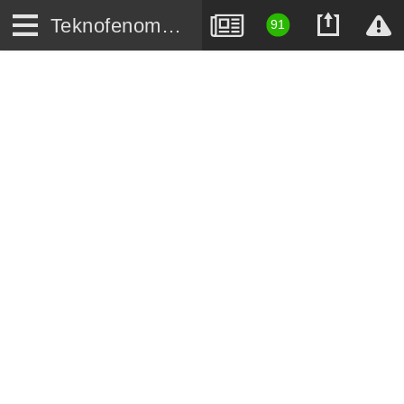
Teknofenomen.com
91