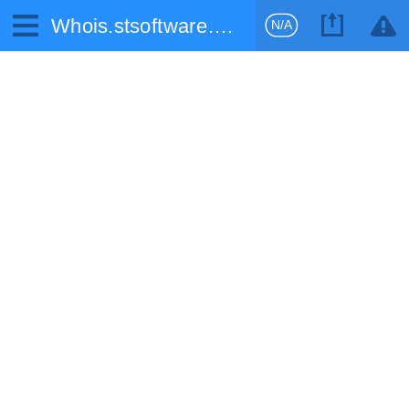
Whois.stsoftware.biz
N/A