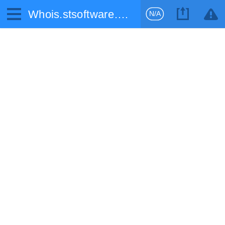
Whois.stsoftware.biz
N/A