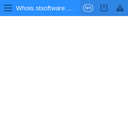
Whois.stsoftware.biz
N/A