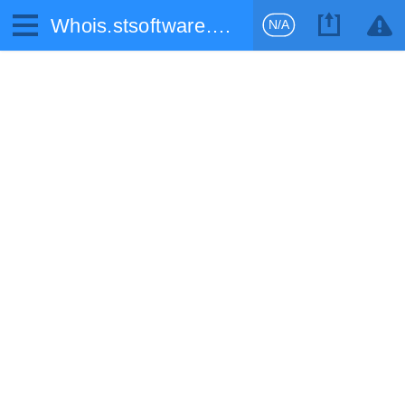
Whois.stsoftware.biz
N/A