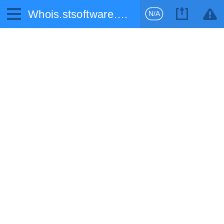
Whois.stsoftware.biz
N/A