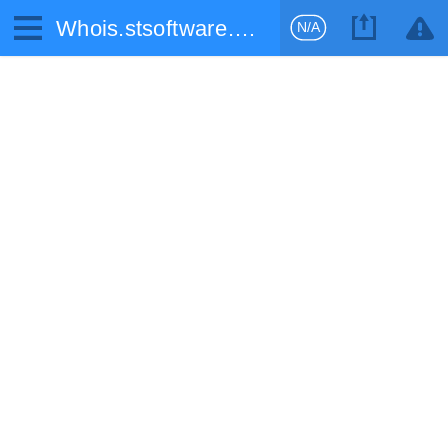
Whois.stsoftware.biz
N/A