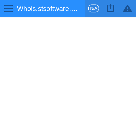
Whois.stsoftware.biz
N/A