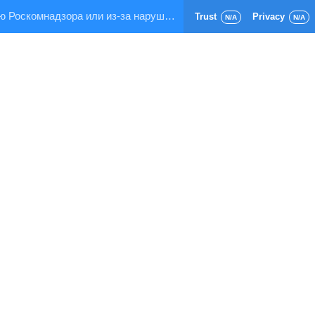
Страница заблокирована по требованию Роскомнадзора или из-за нарушения правил хостинга!
Trust
Privacy
N/A
N/A