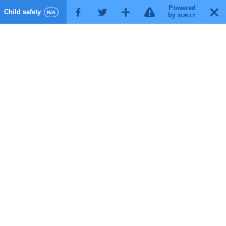
Powered
!
T
Child safety
F
G
X
N/A
by
SUR.LY